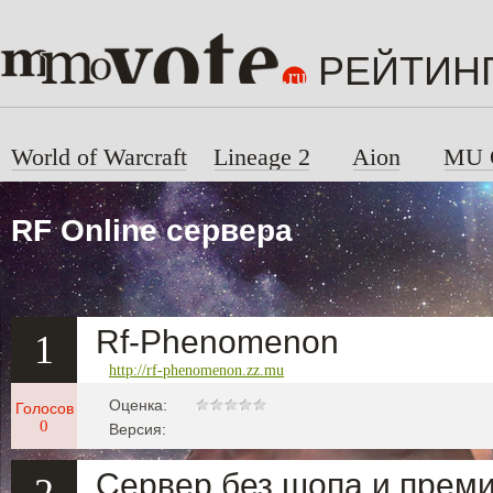
РЕЙТИН
World of Warcraft
Lineage 2
Aion
MU 
RF Online сервера
Rf-Phenomenon
1
http://rf-phenomenon.zz.mu
Оценка:
Голосов
0
Версия:
Сервер без шопа и преми